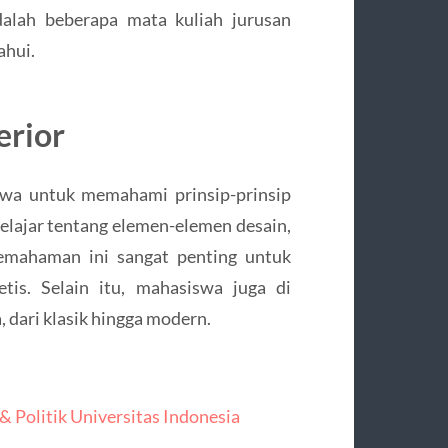
dalah beberapa mata kuliah jurusan
ahui.
erior
swa untuk memahami prinsip-prinsip
 belajar tentang elemen-elemen desain,
Pemahaman ini sangat penting untuk
tis. Selain itu, mahasiswa juga di
 dari klasik hingga modern.
& Politik Universitas Indonesia