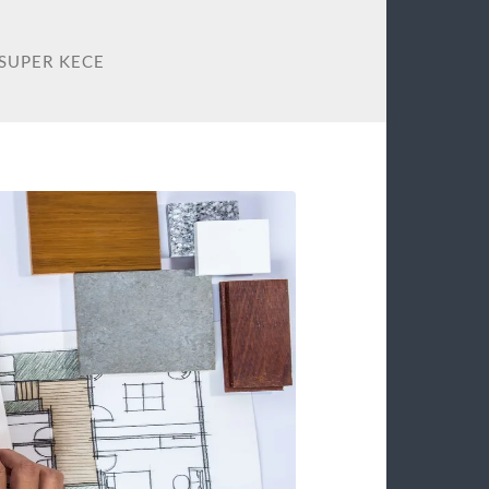
 SUPER KECE