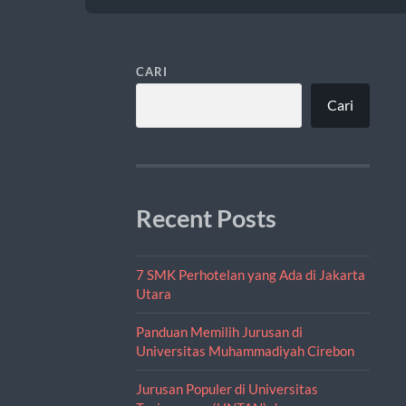
CARI
Cari
Recent Posts
7 SMK Perhotelan yang Ada di Jakarta
Utara
Panduan Memilih Jurusan di
Universitas Muhammadiyah Cirebon
Jurusan Populer di Universitas