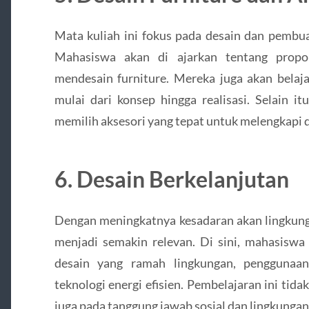
Mata kuliah ini fokus pada desain dan pembuat
Mahasiswa akan di ajarkan tentang propor
mendesain furniture. Mereka juga akan belaja
mulai dari konsep hingga realisasi. Selain i
memilih aksesori yang tepat untuk melengkapi de
6. Desain Berkelanjutan
Dengan meningkatnya kesadaran akan lingkunga
menjadi semakin relevan. Di sini, mahasiswa 
desain yang ramah lingkungan, penggunaan
teknologi energi efisien. Pembelajaran ini tida
juga pada tanggung jawab sosial dan lingkungan