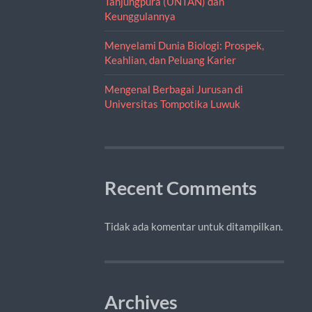
Tanjungpura (UNTAN) dan
Keunggulannya
Menyelami Dunia Biologi: Prospek,
Keahlian, dan Peluang Karier
Mengenal Berbagai Jurusan di
Universitas Tompotika Luwuk
Recent Comments
Tidak ada komentar untuk ditampilkan.
Archives