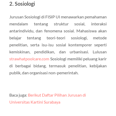
2. Sosiologi
Jurusan Sosiologi di FISIP UI menawarkan pemahaman
mendalam tentang struktur sosial, interaksi
antarindividu, dan fenomena sosial. Mahasiswa akan
belajar tentang teori-teori sosiologi, metode
penelitian, serta isu-isu sosial kontemporer seperti
kemiskinan, pendidikan, dan urbanisasi. Lulusan
strawhatpoolcare.com
Sosiologi memiliki peluang karir
di berbagai bidang, termasuk penelitian, kebijakan
publik, dan organisasi non-pemerintah.
Baca juga:
Berikut Daftar Pilihan Jurusan di
Universitas Kartini Surabaya