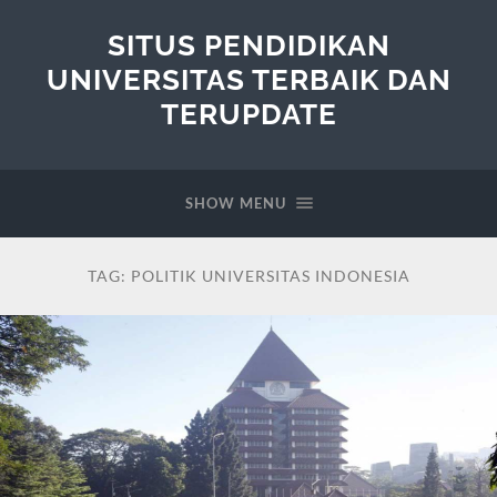
SITUS PENDIDIKAN
UNIVERSITAS TERBAIK DAN
TERUPDATE
SHOW MENU
TAG:
POLITIK UNIVERSITAS INDONESIA